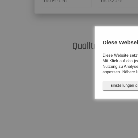
Diese Websei
Qualität, die über
Diese Website setzt
Unsere Auszeic
Mit Klick auf das j
Nutzung zu Analyse
anpassen. Nähere In
Einstellungen 
Notwendig (
Präferenzen
Statistiken (