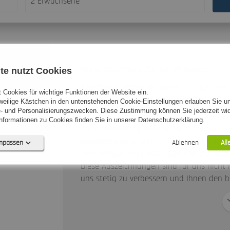
2 Erwachsene
Mit Auszeichnung für Sie im Einsatz
te nutzt Cookies
zeugt
Tagtäglich setzen wir unser Engagement u
 Cookies für wichtige Funktionen der Website ein.
hnungen
Urlaubsträume wahr werden zu lassen und
eweilige Kästchen in den untenstehenden Cookie-Einstellungen erlauben Sie un
- und Personalisierungszwecken. Diese Zustimmung können Sie jederzeit wid
ermöglichen.
formationen zu Cookies finden Sie in unserer Datenschutzerklärung.
Die Anerkennung unserer Bemühungen d
Reisebranche
bedeutet uns sehr viel. Reg
anpassen
Ablehnen
All
herausragenden Leistungen und die hohe
Diese Auszeichnungen sind für uns nicht 
uns stetig zu verbessern und Ihnen den b
Keine Cookies erforderlich.
0)
 (0)
0)