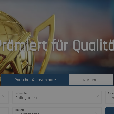
rämiert für Qualit
Pauschal & Lastminute
Nur Hotel
Abflughafen
Daue
Abflughafen
1 
Reisende