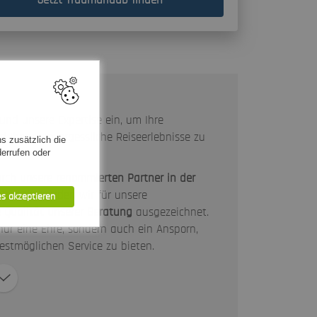
nd unsere Expertise ein, um Ihre
 Ihnen unvergessliche Reiseerlebnisse zu
s zusätzlich die
errufen oder
urch
unsere renommierten Partner in der
elmäßig werden wir für unsere
es akzeptieren
 Qualität unserer Beratung
ausgezeichnet.
nur eine Ehre, sondern auch ein Ansporn,
estmöglichen Service zu bieten.