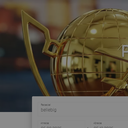
P
Reiseziel
beliebig
Anreise
Abreise
-