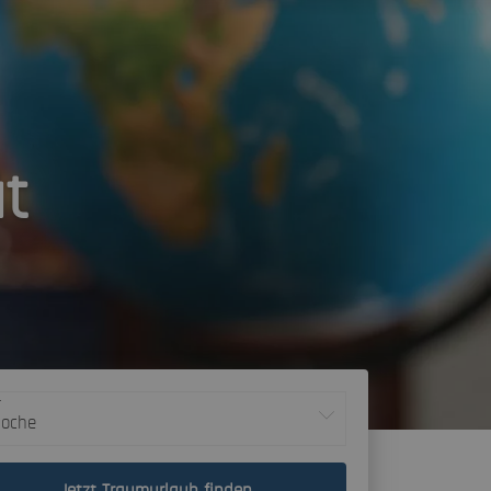
ät
r
Woche
Jetzt Traumurlaub finden