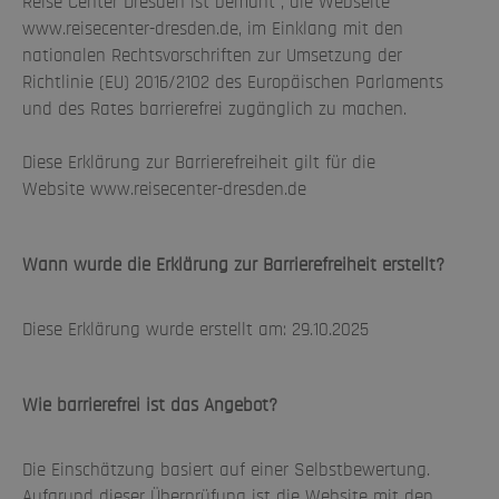
Reise Center Dresden ist bemüht , die Webseite
Statistiken (0)
www.reisecenter-dresden.de, im Einklang mit den
Marketing (0)
nationalen Rechtsvorschriften zur Umsetzung der
Richtlinie (EU) 2016/2102 des Europäischen Parlaments
Unspezifiziert (0)
und des Rates barrierefrei zugänglich zu machen.
Keine Cookies erforderlich.
Diese Erklärung zur Barrierefreiheit gilt für die
Website www.reisecenter-dresden.de
Wann wurde die Erklärung zur Barrierefreiheit erstellt?
Diese Erklärung wurde erstellt am: 29.10.2025
Wie barrierefrei ist das Angebot?
Die Einschätzung basiert auf einer Selbstbewertung.
Aufgrund dieser Überprüfung ist die Website mit den