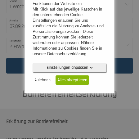
Dauer
Funktionen der Website ein.
1 Woche
Mit Klick auf das jeweilige Kästchen in
den untenstehenden Cookie-
Einstellungen erlauben Sie uns
Anreise
Abreise
-
zusätzlich die Nutzung zu Analyse- und
Personalisierungszwecken. Diese
Zustimmung können Sie jederzeit
Reisende
widerrufen oder anpassen. Nähere
2 Erwachsene
Informationen zu Cookies finden Sie in
unserer Datenschutzerklärung.
Jetzt Traumurlaub finden
Einstellungen anpassen
Ablehnen
Alles akzeptieren
Barrierefreiheitserklärung
Notwendig (0)
Erklärung zur Barrierefreiheit
Präferenzen (0)