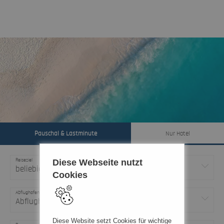
Pauschal & Lastminute
Nur Hotel
Diese Webseite nutzt
Reiseziel
beliebig
Cookies
Abflughafen
Abflughafen
Diese Website setzt Cookies für wichtige